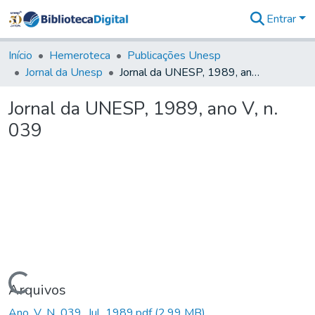
Entrar
Comunidades
&
Início
Hemeroteca
Publicações Unesp
Coleções
Jornal da Unesp
Jornal da UNESP, 1989, ano V, n. 039
Tudo na
Biblioteca
Jornal da UNESP, 1989, ano V, n.
Digital
039
Estatísticas
Carregando...
Arquivos
Ano_V_N_039_Jul_1989.pdf
(2,99 MB)