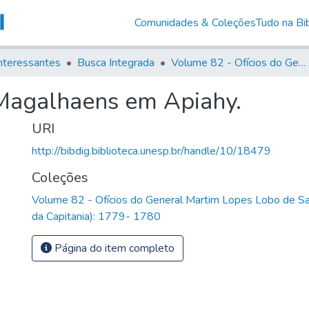
Comunidades & Coleções
Tudo na Bib
nteressantes
Busca Integrada
Volume 82 - Ofícios do General Martim Lopes Lobo de Saldanha (Governador da Capitania): 1779- 1780
 Magalhaens em Apiahy.
URI
http://bibdig.biblioteca.unesp.br/handle/10/18479
Coleções
Volume 82 - Ofícios do General Martim Lopes Lobo de S
da Capitania): 1779- 1780
Página do item completo