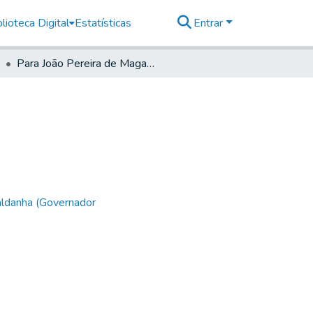
lioteca Digital
Estatísticas
Entrar
Para João Pereira de Magalhaens em Apiahy.
aldanha (Governador