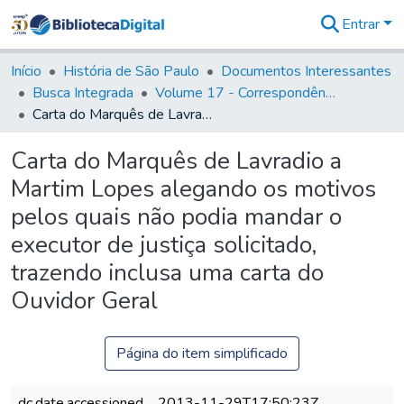
Entrar
Comunidades
&
Início
História de São Paulo
Documentos Interessantes
Coleções
Busca Integrada
Volume 17 - Correspondência do Vice-Rei, de Martim Lopes Lobo e outros (1775- 9)
Tudo na
Carta do Marquês de Lavradio a Martim Lopes alegando os motivos pelos quais não podia mandar o executor de justiça solicitado, trazendo inclusa uma carta do Ouvidor Geral
Biblioteca
Digital
Carta do Marquês de Lavradio a
Estatísticas
Martim Lopes alegando os motivos
pelos quais não podia mandar o
executor de justiça solicitado,
trazendo inclusa uma carta do
Ouvidor Geral
Página do item simplificado
dc.date.accessioned
2013-11-29T17:50:23Z