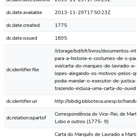
dc.date.available
2013-11-29T17:50:23Z
dc.date.created
1775
dc.date.issued
1895
/storage/bd/bfr/livros/documentos-int
para-a-historia-e-costumes-de-s-paul
xvii/carta-do-marques-de-lavradio-a-m
dc.identifier.file
lopes-alegando-os-motivos-pelos-qua
podia-mandar-o-executor-de-justica-so
trazendo-inclusa-uma-carta-do-ouvidor
dc.identifier.uri
http://bibdig.biblioteca.unesp.br/hand
Correspondência do Vice-Rei, de Mart
dc.relation.ispartof
Lobo e outros (1775- 9)
Carta do Marquês de Lavradio a Marti