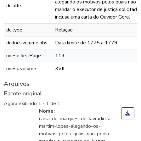
alegando os motivos pelos quais não p
dc.title
mandar o executor de justiça solicitado
inclusa uma carta do Ouvidor Geral
dc.type
Relação
dcdocs.volume.obs
Data limite de 1775 a 1779
unesp.firstPage
113
unesp.volume
XVII
Arquivos
Pacote original
Agora exibindo
1 - 1 de 1
Nome:
carta-do-marques-de-lavradio-a-
martim-lopes-alegando-os-
motivos-pelos-quais-nao-podia-