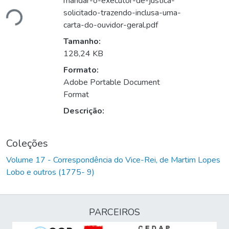
mandar-o-executor-de-justica-
ando...
solicitado-trazendo-inclusa-uma-
carta-do-ouvidor-geral.pdf
Tamanho:
128,24 KB
Formato:
Adobe Portable Document
Format
Descrição:
Coleções
Volume 17 - Correspondência do Vice-Rei, de Martim Lopes
Lobo e outros (1775- 9)
PARCEIROS