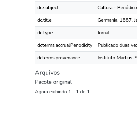
dc.subject
Cultura - Periódic
dc.title
Germania, 1887, Ja
dc.type
Jornal
dcterms.accrualPeriodicity
Publicado duas ve
dcterms.provenance
Instituto Martius-
Arquivos
Pacote original
Agora exibindo
1 - 1 de 1