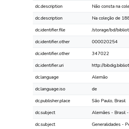
dc.description
Não consta na col
dc.description
Na coleção de 1887
dc.identifier.file
/storage/bd/bibli
dc.identifier.other
000020254
dc.identifier.other
347022
dc.identifier.uri
http://bibdig.bibl
dc.language
Alemão
dc.language.iso
de
dc.publisher.place
São Paulo, Brasil
dc.subject
Alemães - Brasil -
dc.subject
Generalidades - P