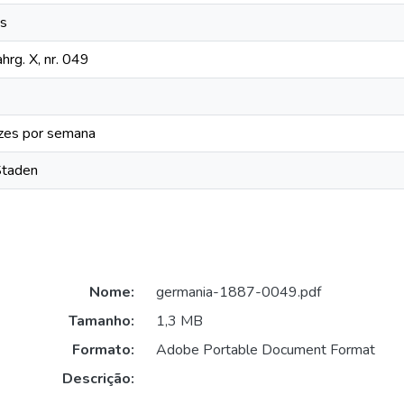
os
hrg. X, nr. 049
zes por semana
Staden
Nome:
germania-1887-0049.pdf
Tamanho:
1,3 MB
Formato:
Adobe Portable Document Format
Descrição: