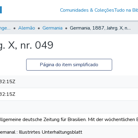
Comunidades & Coleções
Tudo na Bib
Jornais em Língua Estrangeira
Alemão
Germania
Germania, 1887, Jahrg. X, nr. 049
. X, nr. 049
Página do item simplificado
32:15Z
32:15Z
Allgemeine deutsche Zeitung für Brasilien. Mit der wöchentlichen B
anal : Illustrirtes Unterhaltungsblatt