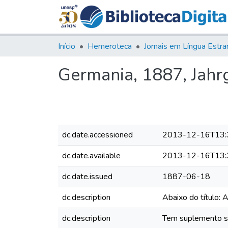
Início
Hemeroteca
Germania, 1887, Jahrg
dc.date.accessioned
2013-12-16T13:
dc.date.available
2013-12-16T13:
dc.date.issued
1887-06-18
dc.description
Abaixo do título: 
dc.description
Tem suplemento sem