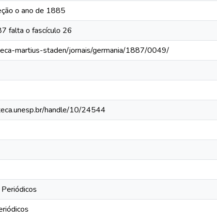
eção o ano de 1885
 falta o fascículo 26
oteca-martius-staden/jornais/germania/1887/0049/
ioteca.unesp.br/handle/10/24544
 Periódicos
eriódicos