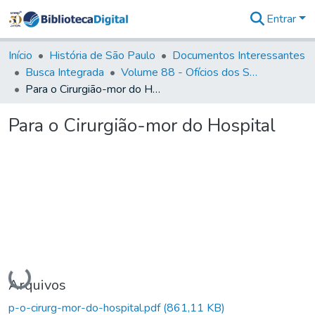
Entrar
Comunidades
&
Início
História de São Paulo
Documentos Interessantes
Coleções
Busca Integrada
Volume 88 - Ofícios dos Senhores Governadores Interinos da Capitania de São Paulo (1817- 1819)
Tudo na
Para o Cirurgião-mor do Hospital
Biblioteca
Digital
Para o Cirurgião-mor do Hospital
Estatísticas
Carregando...
Arquivos
p-o-cirurg-mor-do-hospital.pdf
(861,11 KB)