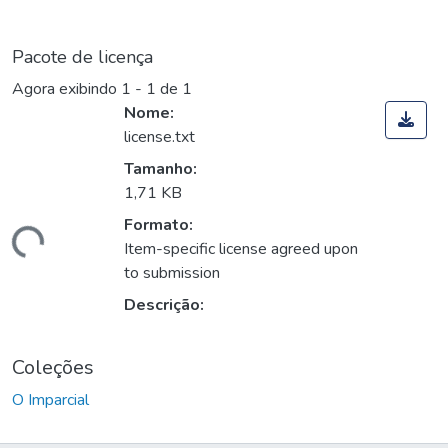
Pacote de licença
Agora exibindo
1 - 1 de 1
Nome:
license.txt
Tamanho:
1,71 KB
Formato:
egando...
Item-specific license agreed upon
to submission
Descrição:
Coleções
O Imparcial