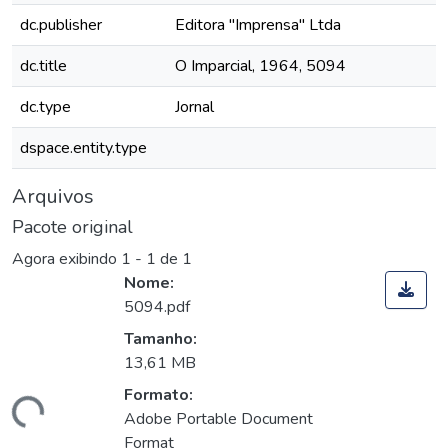
dc.publisher
Editora "Imprensa" Ltda
dc.title
O Imparcial, 1964, 5094
dc.type
Jornal
dspace.entity.type
Arquivos
Pacote original
Agora exibindo
1 - 1 de 1
Nome:
5094.pdf
Tamanho:
13,61 MB
Formato:
egando...
Adobe Portable Document
Format