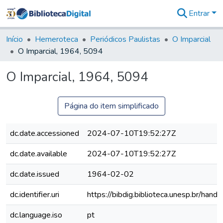
Entrar
Comunidades
&
Início
Hemeroteca
Periódicos Paulistas
O Imparcial
Coleções
O Imparcial, 1964, 5094
Tudo na
Biblioteca
O Imparcial, 1964, 5094
Digital
Estatísticas
Página do item simplificado
dc.date.accessioned
2024-07-10T19:52:27Z
dc.date.available
2024-07-10T19:52:27Z
dc.date.issued
1964-02-02
dc.identifier.uri
https://bibdig.biblioteca.unesp.br/han
dc.language.iso
pt