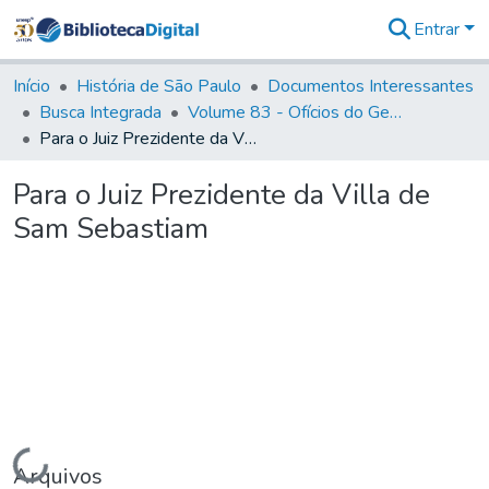
Entrar
Comunidades
&
Início
História de São Paulo
Documentos Interessantes
Coleções
Busca Integrada
Volume 83 - Ofícios do General Martim Lopes Lobo de Saldanha (Governador da Capitania): 1780- 1782
Tudo na
Para o Juiz Prezidente da Villa de Sam Sebastiam
Biblioteca
Digital
Para o Juiz Prezidente da Villa de
Estatísticas
Sam Sebastiam
Carregando...
Arquivos