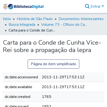
Entrar
Comunidades
&
Início
História de São Paulo
Documentos Interessantes
Coleções
Busca Integrada
Volume 73 - Ofícios do Capitão General D. Luis Antonio de Souza Botelho Mourão (Morgado de Matheus): 1765-1766
Tudo na
Carta para o Conde de Cunha Vice-Rei sobre a propagação da lepra
Biblioteca
Digital
Carta para o Conde de Cunha Vice-
Estatísticas
Rei sobre a propagação da lepra
Página do item simplificado
dc.date.accessioned
2013-11-29T17:53:11Z
dc.date.available
2013-11-29T17:53:11Z
dc.date.created
1765
dc.date.issued
1952