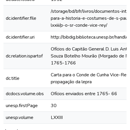
/storage/bd/bfr/livros/documentos-int
dc.identifier.file
para-a-historia-e-costumes-de-s-paul
lxxiii/p-o-sr-conde-vice-rey/
dc.identifier.uri
http://bibdig.biblioteca.unesp.br/hand
Ofícios do Capitão General D. Luis Anto
dc.relation.ispartof
Souza Botelho Mourão (Morgado de Ma
1765-1766
Carta para o Conde de Cunha Vice-Rei 
dc.title
propagação da lepra
dcdocs.volume.obs
Ofícios enviados entre 1765- 66
unesp.firstPage
30
unesp.volume
LXXIII