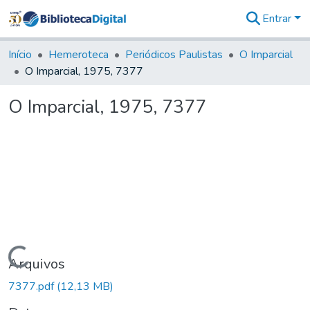
Entrar
Comunidades
&
Início
Hemeroteca
Periódicos Paulistas
O Imparcial
Coleções
O Imparcial, 1975, 7377
Tudo na
Biblioteca
O Imparcial, 1975, 7377
Digital
Estatísticas
Carregando...
Arquivos
7377.pdf
(12,13 MB)