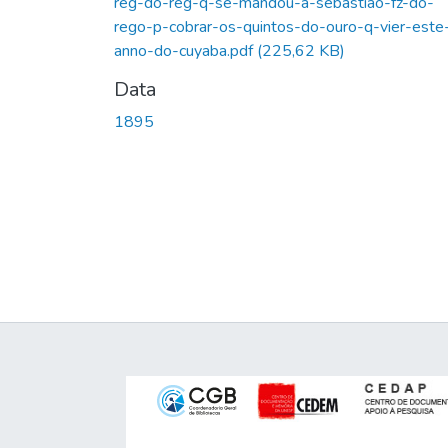
reg-do-reg-q-se-mandou-a-sebastiao-fz-do-
rego-p-cobrar-os-quintos-do-ouro-q-vier-este
anno-do-cuyaba.pdf
(225,62 KB)
Data
1895