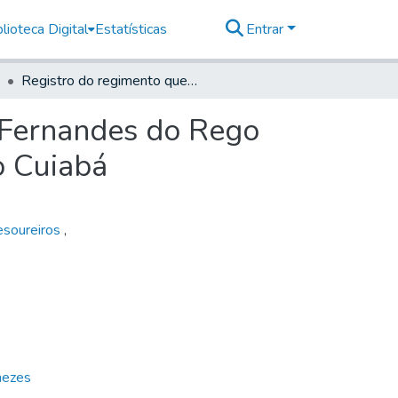
lioteca Digital
Estatísticas
Entrar
Registro do regimento que se mandou a Sebastião Fernandes do Rego para cobrar os quintos do ouro que vier este ano do Cuiabá
 Fernandes do Rego
o Cuiabá
esoureiros
,
nezes