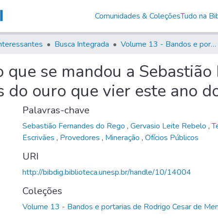
Comunidades & Coleções
Tudo na Bib
nteressantes
Busca Integrada
Volume 13 - Bandos e portarias de Rodrigo Cesar de Menezes
o que se mandou a Sebastião
s do ouro que vier este ano d
Palavras-chave
Sebastião Fernandes do Rego
,
Gervasio Leite Rebelo
,
T
Escrivães
,
Provedores
,
Mineração
,
Ofícios Públicos
URI
http://bibdig.biblioteca.unesp.br/handle/10/14004
Coleções
Volume 13 - Bandos e portarias de Rodrigo Cesar de Me