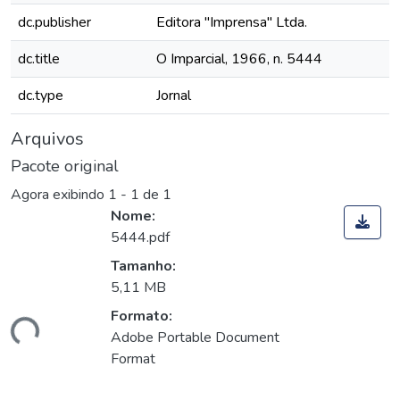
dc.publisher
Editora "Imprensa" Ltda.
dc.title
O Imparcial, 1966, n. 5444
dc.type
Jornal
Arquivos
Pacote original
Agora exibindo
1 - 1 de 1
Nome:
5444.pdf
Tamanho:
5,11 MB
Formato:
gando...
Adobe Portable Document
Format