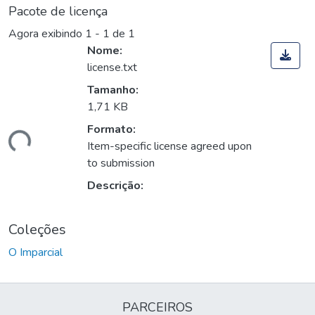
Pacote de licença
Agora exibindo
1 - 1 de 1
Nome:
license.txt
Tamanho:
1,71 KB
Formato:
gando...
Item-specific license agreed upon
to submission
Descrição:
Coleções
O Imparcial
PARCEIROS