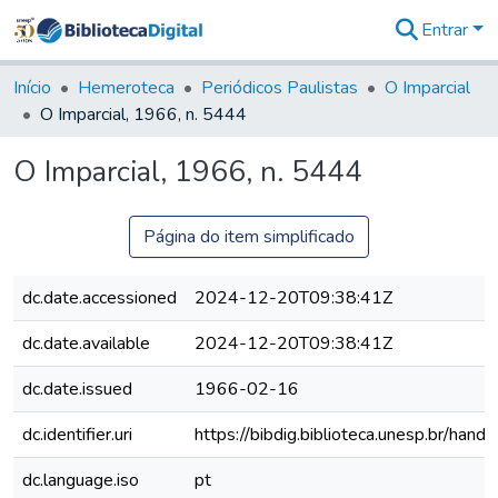
Entrar
Comunidades
&
Início
Hemeroteca
Periódicos Paulistas
O Imparcial
Coleções
O Imparcial, 1966, n. 5444
Tudo na
Biblioteca
O Imparcial, 1966, n. 5444
Digital
Estatísticas
Página do item simplificado
dc.date.accessioned
2024-12-20T09:38:41Z
dc.date.available
2024-12-20T09:38:41Z
dc.date.issued
1966-02-16
dc.identifier.uri
https://bibdig.biblioteca.unesp.br/han
dc.language.iso
pt