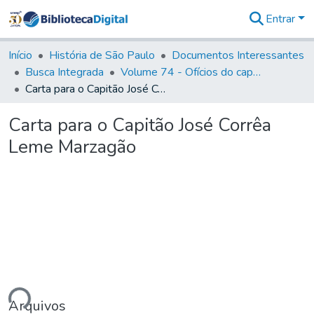
Entrar
Comunidades
&
Início
História de São Paulo
Documentos Interessantes
Coleções
Busca Integrada
Volume 74 - Ofícios do capitão General Martim Lopes Lobo de Saldanha às Câmaras e Comandantes da Capitania (1775)
Tudo na
Carta para o Capitão José Corrêa Leme Marzagão
Biblioteca
Digital
Carta para o Capitão José Corrêa
Estatísticas
Leme Marzagão
ando...
Arquivos