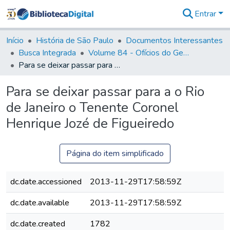
Entrar
Comunidades
&
Início
História de São Paulo
Documentos Interessantes
Coleções
Busca Integrada
Volume 84 - Ofícios do General Martins Lopes de Saldanha (Governador da Capitania): 1782- 1786
Tudo na
Para se deixar passar para a o Rio de Janeiro o Tenente Coronel Henrique Jozé de Figueiredo
Biblioteca
Digital
Para se deixar passar para a o Rio
Estatísticas
de Janeiro o Tenente Coronel
Henrique Jozé de Figueiredo
Página do item simplificado
dc.date.accessioned
2013-11-29T17:58:59Z
dc.date.available
2013-11-29T17:58:59Z
dc.date.created
1782