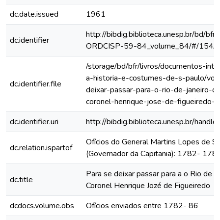
dc.date.issued
1961
http://bibdig.biblioteca.unesp.br/bd/bf
dc.identifier
ORDCISP-59-84_volume_84/#/154/
/storage/bd/bfr/livros/documentos-int
a-historia-e-costumes-de-s-paulo/vol
dc.identifier.file
deixar-passar-para-o-rio-de-janeiro-o
coronel-henrique-jose-de-figueiredo-
dc.identifier.uri
http://bibdig.biblioteca.unesp.br/hand
Ofícios do General Martins Lopes de S
dc.relation.ispartof
(Governador da Capitania): 1782- 178
Para se deixar passar para a o Rio de J
dc.title
Coronel Henrique Jozé de Figueiredo
dcdocs.volume.obs
Ofícios enviados entre 1782- 86