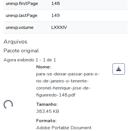
unesp.firstPage
148
unesp.lastPage
149
unesp.volume
LXXXIV
Arquivos
Pacote original
Agora exibindo
1 - 1 de 1
Nome:
para-se-deixar-passar-para-o-
rio-de-janeiro-o-tenente-
coronel-henrique-jose-de-
figueiredo-148.pdf
gando...
Tamanho:
383,45 KB
Formato:
Adobe Portable Document