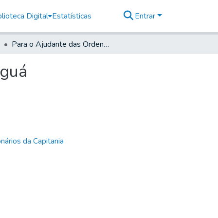
lioteca Digital
Estatísticas
Entrar
Para o Ajudante das Ordens, que se acha em Parnaguá
aguá
nários da Capitania