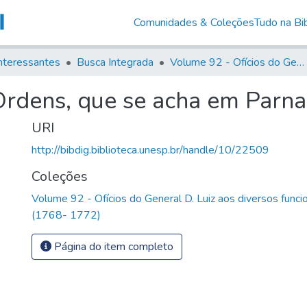
Comunidades & Coleções
Tudo na Bib
nteressantes
Busca Integrada
Volume 92 - Ofícios do General D. Luiz aos diversos funcionários da Capitania (1768- 1772)
Ordens, que se acha em Parn
URI
http://bibdig.biblioteca.unesp.br/handle/10/22509
Coleções
Volume 92 - Ofícios do General D. Luiz aos diversos funcio
(1768- 1772)
Página do item completo