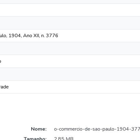
lo, 1904, Ano XII, n. 3776
o
rade
Nome:
o-commercio-de-sao-paulo-1904-377
Tamanho:
2,85 MB