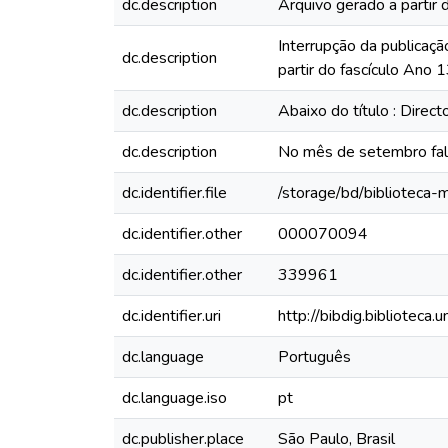
dc.description
Arquivo gerado a partir 
Interrupção da publicaçã
dc.description
partir do fascículo Ano
dc.description
Abaixo do título : Direc
dc.description
No mês de setembro fal
dc.identifier.file
/storage/bd/biblioteca
dc.identifier.other
000070094
dc.identifier.other
339961
dc.identifier.uri
http://bibdig.biblioteca
dc.language
Português
dc.language.iso
pt
dc.publisher.place
São Paulo, Brasil