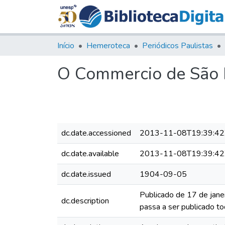
Início
Hemeroteca
Periódicos Paulistas
O Commercio de São P
dc.date.accessioned
2013-11-08T19:39:42
dc.date.available
2013-11-08T19:39:42
dc.date.issued
1904-09-05
Publicado de 17 de jane
dc.description
passa a ser publicado to