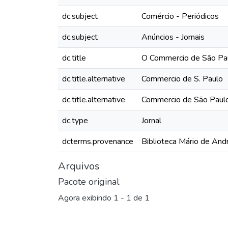
dc.subject
Comércio - Periódicos
dc.subject
Anúncios - Jornais
dc.title
O Commercio de São Pau
dc.title.alternative
Commercio de S. Paulo
dc.title.alternative
Commercio de São Paul
dc.type
Jornal
dcterms.provenance
Biblioteca Mário de And
Arquivos
Pacote original
Agora exibindo
1 - 1 de 1