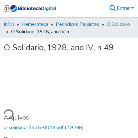
Entrar
Comunidades
&
Início
Hemeroteca
Periódicos Paulistas
O Solidário
Coleções
O Solidario, 1928, ano IV, n 49
Tudo na
Biblioteca
O Solidario, 1928, ano IV, n 49
Digital
Estatísticas
ndo...
Arquivos
o-solidario-1928-0049.pdf
(2,9 MB)