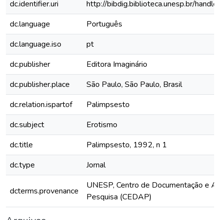
dc.identifier.uri
http://bibdig.biblioteca.unesp.br/hand
dc.language
Português
dc.language.iso
pt
dc.publisher
Editora Imaginário
dc.publisher.place
São Paulo, São Paulo, Brasil
dc.relation.ispartof
Palimpsesto
dc.subject
Erotismo
dc.title
Palimpsesto, 1992, n 1
dc.type
Jornal
UNESP, Centro de Documentação e Ap
dcterms.provenance
Pesquisa (CEDAP)