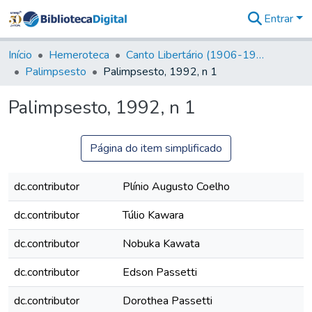
Entrar
Comunidades
&
Início
Hemeroteca
Canto Libertário (1906-1995)
Coleções
Palimpsesto
Palimpsesto, 1992, n 1
Tudo na
Biblioteca
Palimpsesto, 1992, n 1
Digital
Estatísticas
Página do item simplificado
dc.contributor
Plínio Augusto Coelho
dc.contributor
Túlio Kawara
dc.contributor
Nobuka Kawata
dc.contributor
Edson Passetti
dc.contributor
Dorothea Passetti