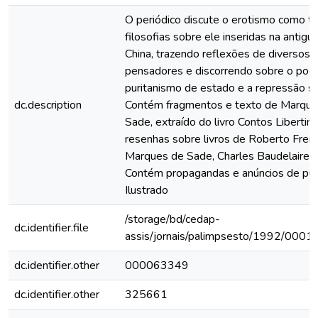
O periódico discute o erotismo como t
filosofias sobre ele inseridas na antigu
China, trazendo reflexões de diversos
pensadores e discorrendo sobre o pod
puritanismo de estado e a repressão se
dc.description
Contém fragmentos e texto de Marque
Sade, extraído do livro Contos Libertino
resenhas sobre livros de Roberto Freir
Marques de Sade, Charles Baudelaire, e
Contém propagandas e anúncios de pub
Ilustrado
/storage/bd/cedap-
dc.identifier.file
assis/jornais/palimpsesto/1992/0001/
dc.identifier.other
000063349
dc.identifier.other
325661