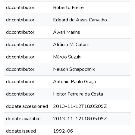
dc.contributor
Roberto Freire
dc.contributor
Edgard de Assis Carvalho
dc.contributor
Álvari Marins
dc.contributor
Afrânio M. Catani
dc.contributor
Márcio Suzuki
dc.contributor
Nelson Schapochnik
dc.contributor
Antonio Paulo Graça
dc.contributor
Heitor Ferreira da Costa
dc.date.accessioned
2013-11-12T18:05:09Z
dc.date.available
2013-11-12T18:05:09Z
dc.date.issued
1992-06