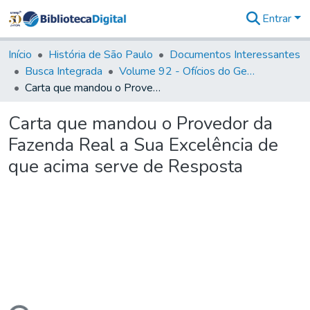
Entrar
Comunidades
&
Início
História de São Paulo
Documentos Interessantes
Coleções
Busca Integrada
Volume 92 - Ofícios do General D. Luiz aos diversos funcionários da Capitania (1768- 1772)
Tudo na
Carta que mandou o Provedor da Fazenda Real a Sua Excelência de que acima serve de Resposta
Biblioteca
Digital
Carta que mandou o Provedor da
Estatísticas
Fazenda Real a Sua Excelência de
que acima serve de Resposta