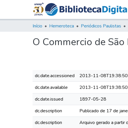
Início
Hemeroteca
Periódicos Paulistas
O Commercio de São P
dc.date.accessioned
2013-11-08T19:38:50
dc.date.available
2013-11-08T19:38:50
dc.date.issued
1897-05-28
dc.description
Publicado de 17 de jane
dc.description
Arquivo gerado a partir 