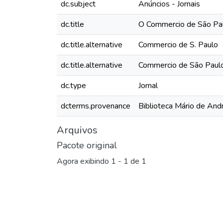
dc.subject
Anúncios - Jornais
dc.title
O Commercio de São Pau
dc.title.alternative
Commercio de S. Paulo
dc.title.alternative
Commercio de São Paul
dc.type
Jornal
dcterms.provenance
Biblioteca Mário de And
Arquivos
Pacote original
Agora exibindo
1 - 1 de 1