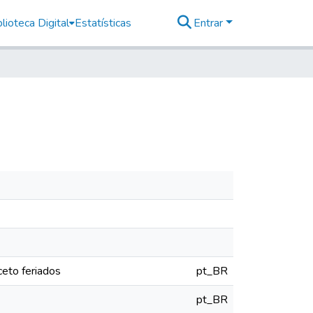
lioteca Digital
Estatísticas
Entrar
eto feriados
pt_BR
pt_BR