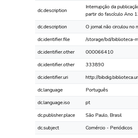
Interrupção da publicaçã
dc.description
partir do fascículo Ano
dc.description
O jornal não circulou no 
dc.identifier.file
/storage/bd/biblioteca
dc.identifier.other
000066410
dc.identifier.other
333890
dc.identifier.uri
http://bibdig.biblioteca
dc.language
Português
dc.language.iso
pt
dc.publisher.place
São Paulo, Brasil
dc.subject
Comércio - Periódicos