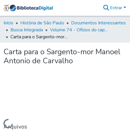
Entrar
Comunidades
&
Início
História de São Paulo
Documentos Interessantes
Coleções
Busca Integrada
Volume 74 - Ofícios do capitão General Martim Lopes Lobo de Saldanha às Câmaras e Comandantes da Capitania (1775)
Tudo na
Carta para o Sargento-mor Manoel Antonio de Carvalho
Biblioteca
Digital
Carta para o Sargento-mor Manoel
Estatísticas
Antonio de Carvalho
Carregando...
Arquivos