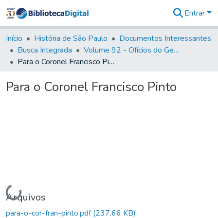
Entrar
Comunidades
&
Início
História de São Paulo
Documentos Interessantes
Coleções
Busca Integrada
Volume 92 - Ofícios do General D. Luiz aos diversos funcionários da Capitania (1768- 1772)
Tudo na
Para o Coronel Francisco Pinto
Biblioteca
Digital
Para o Coronel Francisco Pinto
Estatísticas
Carregando...
Arquivos
para-o-cor-fran-pinto.pdf
(237,66 KB)