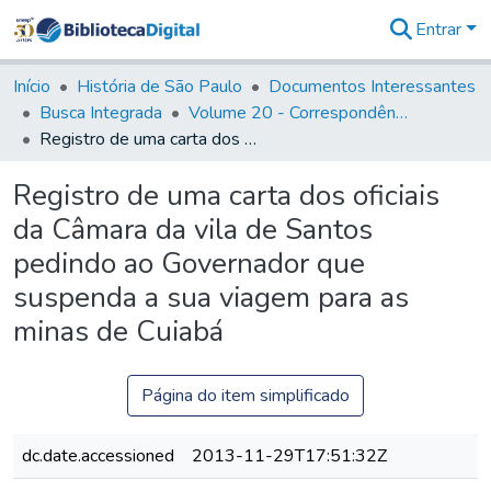
Entrar
Comunidades
&
Início
História de São Paulo
Documentos Interessantes
Coleções
Busca Integrada
Volume 20 - Correspondência interna do Governador Rodrigo Cezar de Menezes: 1721- 1728
Tudo na
Registro de uma carta dos oficiais da Câmara da vila de Santos pedindo ao Governador que suspenda a sua viagem para as minas de Cuiabá
Biblioteca
Digital
Registro de uma carta dos oficiais
Estatísticas
da Câmara da vila de Santos
pedindo ao Governador que
suspenda a sua viagem para as
minas de Cuiabá
Página do item simplificado
dc.date.accessioned
2013-11-29T17:51:32Z