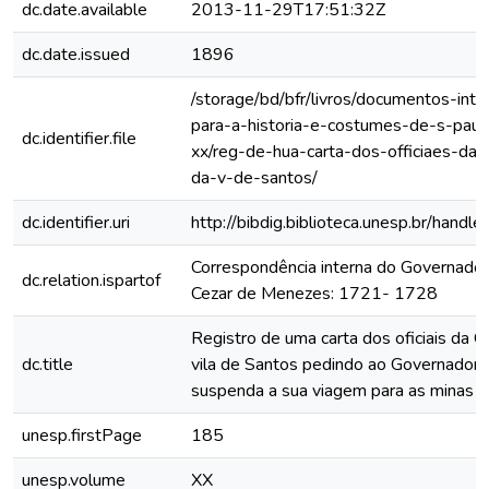
dc.date.available
2013-11-29T17:51:32Z
dc.date.issued
1896
/storage/bd/bfr/livros/documentos-int
para-a-historia-e-costumes-de-s-paul
dc.identifier.file
xx/reg-de-hua-carta-dos-officiaes-da
da-v-de-santos/
dc.identifier.uri
http://bibdig.biblioteca.unesp.br/hand
Correspondência interna do Governador
dc.relation.ispartof
Cezar de Menezes: 1721- 1728
Registro de uma carta dos oficiais da 
dc.title
vila de Santos pedindo ao Governador 
suspenda a sua viagem para as minas d
unesp.firstPage
185
unesp.volume
XX