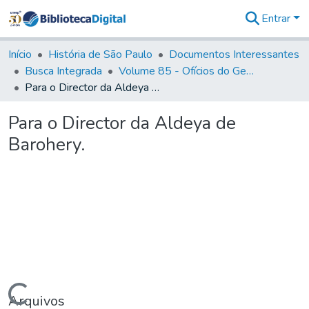
Entrar
Comunidades
&
Início
História de São Paulo
Documentos Interessantes
Coleções
Busca Integrada
Volume 85 - Ofícios do General Francisco da Cunha Menezes (Governador da Capitania): 1782- 1786
Tudo na
Para o Director da Aldeya de Barohery.
Biblioteca
Digital
Para o Director da Aldeya de
Estatísticas
Barohery.
Carregando...
Arquivos