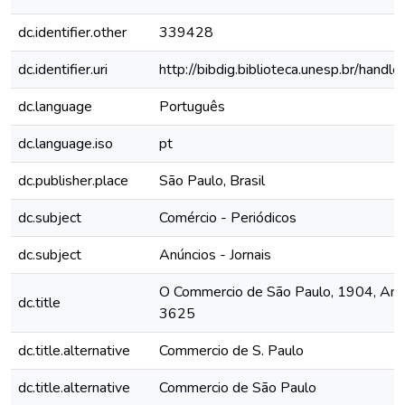
dc.identifier.other
339428
dc.identifier.uri
http://bibdig.biblioteca.unesp.br/hand
dc.language
Português
dc.language.iso
pt
dc.publisher.place
São Paulo, Brasil
dc.subject
Comércio - Periódicos
dc.subject
Anúncios - Jornais
O Commercio de São Paulo, 1904, Ano X
dc.title
3625
dc.title.alternative
Commercio de S. Paulo
dc.title.alternative
Commercio de São Paulo