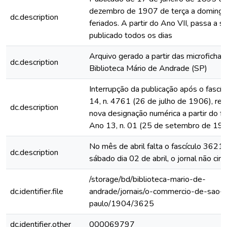
dezembro de 1907 de terça a domingo
dc.description
feriados. A partir do Ano VII, passa a s
publicado todos os dias
Arquivo gerado a partir das microfichas
dc.description
Biblioteca Mário de Andrade (SP)
Interrupção da publicação após o fascí
14, n. 4761 (26 de julho de 1906), rein
dc.description
nova designação numérica a partir do fa
Ano 13, n. 01 (25 de setembro de 19
No mês de abril falta o fascículo 3621
dc.description
sábado dia 02 de abril, o jornal não circ
/storage/bd/biblioteca-mario-de-
dc.identifier.file
andrade/jornais/o-commercio-de-sao-
paulo/1904/3625
dc.identifier.other
000069797