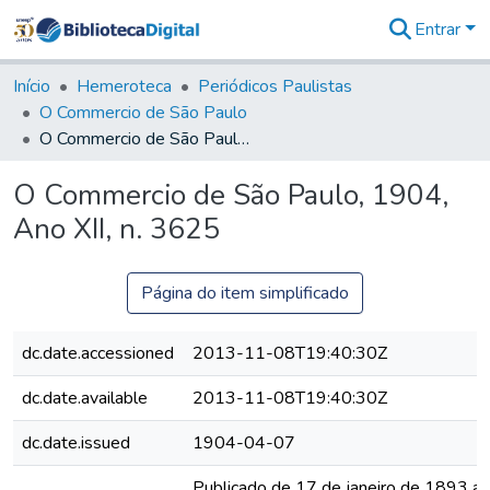
Entrar
Comunidades
&
Início
Hemeroteca
Periódicos Paulistas
Coleções
O Commercio de São Paulo
Tudo na
O Commercio de São Paulo, 1904, Ano XII, n. 3625
Biblioteca
Digital
O Commercio de São Paulo, 1904,
Estatísticas
Ano XII, n. 3625
Página do item simplificado
dc.date.accessioned
2013-11-08T19:40:30Z
dc.date.available
2013-11-08T19:40:30Z
dc.date.issued
1904-04-07
Publicado de 17 de janeiro de 1893 a