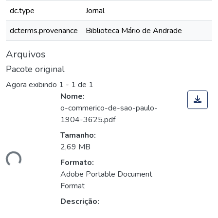
dc.type
Jornal
dcterms.provenance
Biblioteca Mário de Andrade
Arquivos
Pacote original
Agora exibindo
1 - 1 de 1
Nome:
o-commerico-de-sao-paulo-
1904-3625.pdf
Tamanho:
2,69 MB
ando...
Formato:
Adobe Portable Document
Format
Descrição: