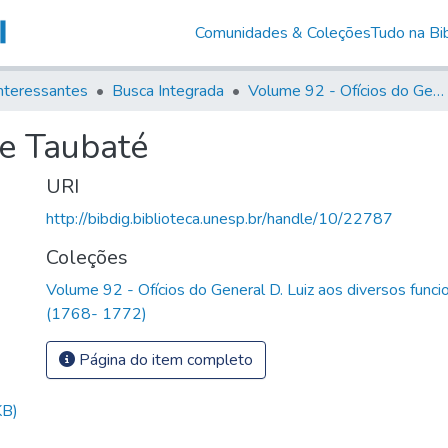
Comunidades & Coleções
Tudo na Bib
nteressantes
Busca Integrada
Volume 92 - Ofícios do General D. Luiz aos diversos funcionários da Capitania (1768- 1772)
e Taubaté
URI
http://bibdig.biblioteca.unesp.br/handle/10/22787
Coleções
Volume 92 - Ofícios do General D. Luiz aos diversos funcio
(1768- 1772)
Página do item completo
KB)