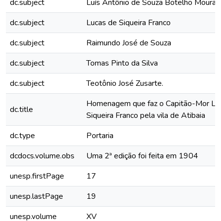
dc.subject
Luís Antônio de Souza Botelho Mourão
dc.subject
Lucas de Siqueira Franco
dc.subject
Raimundo José de Souza
dc.subject
Tomas Pinto da Silva
dc.subject
Teotônio José Zusarte.
Homenagem que faz o Capitão-Mor Lu
dc.title
Siqueira Franco pela vila de Atibaia
dc.type
Portaria
dcdocs.volume.obs
Uma 2ª edição foi feita em 1904
unesp.firstPage
17
unesp.lastPage
19
unesp.volume
XV