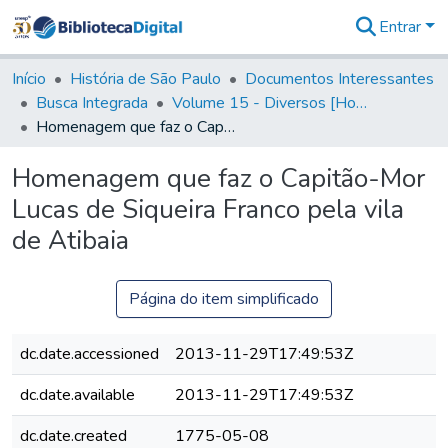
Entrar
Comunidades
&
Início
História de São Paulo
Documentos Interessantes
Coleções
Busca Integrada
Volume 15 - Diversos [Homenagens, termos e elevação de vila]
Tudo na
Homenagem que faz o Capitão-Mor Lucas de Siqueira Franco pela vila de Atibaia
Biblioteca
Digital
Homenagem que faz o Capitão-Mor
Estatísticas
Lucas de Siqueira Franco pela vila
de Atibaia
Página do item simplificado
dc.date.accessioned
2013-11-29T17:49:53Z
dc.date.available
2013-11-29T17:49:53Z
dc.date.created
1775-05-08