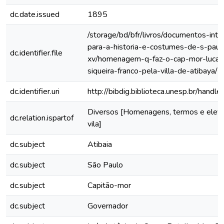
dc.date.issued
1895
/storage/bd/bfr/livros/documentos-int
para-a-historia-e-costumes-de-s-paul
dc.identifier.file
xv/homenagem-q-faz-o-cap-mor-lucas
siqueira-franco-pela-villa-de-atibaya/
dc.identifier.uri
http://bibdig.biblioteca.unesp.br/hand
Diversos [Homenagens, termos e elev
dc.relation.ispartof
vila]
dc.subject
Atibaia
dc.subject
São Paulo
dc.subject
Capitão-mor
dc.subject
Governador