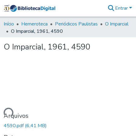
Entrar
Comunidades
&
Início
Hemeroteca
Periódicos Paulistas
O Imparcial
Coleções
O Imparcial, 1961, 4590
Tudo na
Biblioteca
O Imparcial, 1961, 4590
Digital
Estatísticas
ando...
Arquivos
4590.pdf
(6,41 MB)