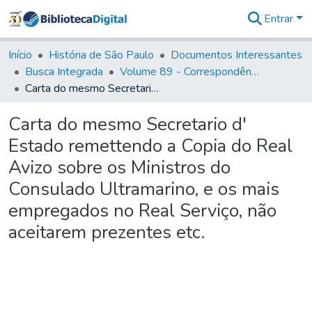
Entrar
Comunidades
&
Início
História de São Paulo
Documentos Interessantes
Coleções
Busca Integrada
Volume 89 - Correspondência do então Governador e Capitão General de São Paulo, Antonio Manoel de Mello Castro (1797-1802)
Tudo na
Carta do mesmo Secretario d' Estado remettendo a Copia do Real Avizo sobre os Ministros do Consulado Ultramarino, e os mais empregados no Real Serviço, não aceitarem prezentes etc.
Biblioteca
Digital
Carta do mesmo Secretario d'
Estatísticas
Estado remettendo a Copia do Real
Avizo sobre os Ministros do
Consulado Ultramarino, e os mais
empregados no Real Serviço, não
aceitarem prezentes etc.