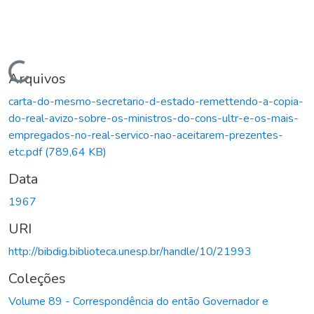
Carregando...
Arquivos
carta-do-mesmo-secretario-d-estado-remettendo-a-copia-
do-real-avizo-sobre-os-ministros-do-cons-ultr-e-os-mais-
empregados-no-real-servico-nao-aceitarem-prezentes-
etc.pdf
(789,64 KB)
Data
1967
URI
http://bibdig.biblioteca.unesp.br/handle/10/21993
Coleções
Volume 89 - Correspondência do então Governador e