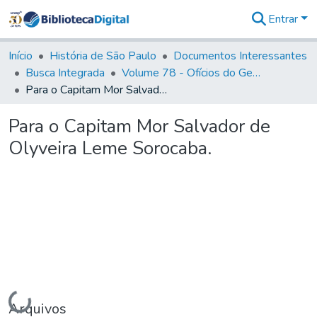
Entrar
Comunidades
&
Início
História de São Paulo
Documentos Interessantes
Coleções
Busca Integrada
Volume 78 - Ofícios do General Martim Lopes Lobo de Saldanha (1777)
Tudo na
Para o Capitam Mor Salvador de Olyveira Leme Sorocaba.
Biblioteca
Digital
Para o Capitam Mor Salvador de
Estatísticas
Olyveira Leme Sorocaba.
Carregando...
Arquivos