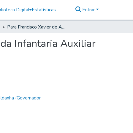
lioteca Digital
Estatísticas
Entrar
Para Francisco Xavier de Azevedo e Silva, Capitam da Infantaria Auxiliar da Vila de Ytú.
a Infantaria Auxiliar
aldanha (Governador