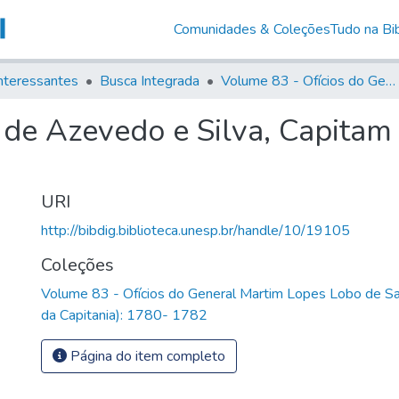
Comunidades & Coleções
Tudo na Bib
nteressantes
Busca Integrada
Volume 83 - Ofícios do General Martim Lopes Lobo de Saldanha (Governador da Capitania): 1780- 1782
 de Azevedo e Silva, Capitam d
URI
http://bibdig.biblioteca.unesp.br/handle/10/19105
Coleções
Volume 83 - Ofícios do General Martim Lopes Lobo de S
da Capitania): 1780- 1782
Página do item completo