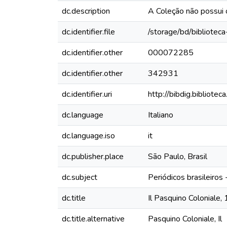
dc.description
A Coleção não possui
dc.identifier.file
/storage/bd/bibliotec
dc.identifier.other
000072285
dc.identifier.other
342931
dc.identifier.uri
http://bibdig.bibliote
dc.language
Italiano
dc.language.iso
it
dc.publisher.place
São Paulo, Brasil
dc.subject
Periódicos brasileiros
dc.title
Il Pasquino Coloniale
dc.title.alternative
Pasquino Coloniale, Il