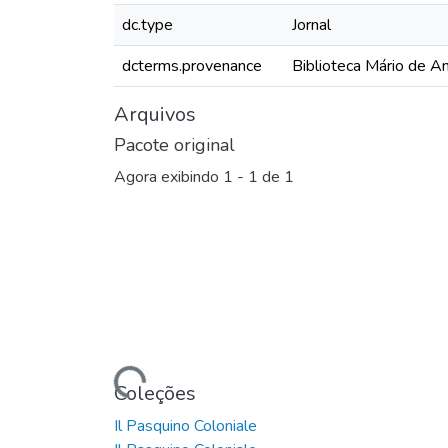
dc.type
Jornal
dcterms.provenance
Biblioteca Mário de A
Arquivos
Pacote original
Agora exibindo
1 - 1 de 1
Carregando...
Coleções
Il Pasquino Coloniale