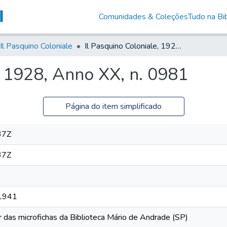
Comunidades & Coleções
Tudo na Bib
Il Pasquino Coloniale
Il Pasquino Coloniale, 1928, Anno XX, n. 0981
, 1928, Anno XX, n. 0981
Página do item simplificado
37Z
37Z
 1941
r das microfichas da Biblioteca Mário de Andrade (SP)