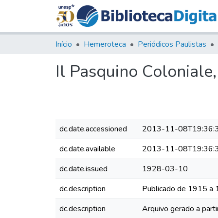
Início
Hemeroteca
Periódicos Paulistas
Il Pasquino Coloniale
dc.date.accessioned
2013-11-08T19:36:
dc.date.available
2013-11-08T19:36:
dc.date.issued
1928-03-10
dc.description
Publicado de 1915 a
dc.description
Arquivo gerado a parti