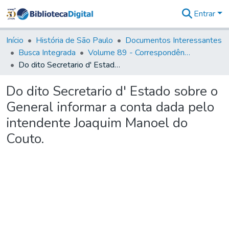
Entrar
Comunidades
&
Início
História de São Paulo
Documentos Interessantes
Coleções
Busca Integrada
Volume 89 - Correspondência do então Governador e Capitão General de São Paulo, Antonio Manoel de Mello Castro (1797-1802)
Tudo na
Do dito Secretario d' Estado sobre o General informar a conta dada pelo intendente Joaquim Manoel do Couto.
Biblioteca
Digital
Do dito Secretario d' Estado sobre o
Estatísticas
General informar a conta dada pelo
intendente Joaquim Manoel do
Couto.