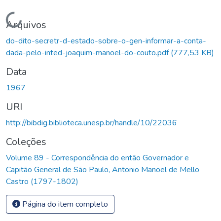
Carregando...
Arquivos
do-dito-secretr-d-estado-sobre-o-gen-informar-a-conta-
dada-pelo-inted-joaquim-manoel-do-couto.pdf
(777,53 KB)
Data
1967
URI
http://bibdig.biblioteca.unesp.br/handle/10/22036
Coleções
Volume 89 - Correspondência do então Governador e
Capitão General de São Paulo, Antonio Manoel de Mello
Castro (1797-1802)
Página do item completo