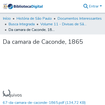
Entrar
Comunidades
&
Início
História de São Paulo
Documentos Interessantes
Coleções
Busca Integrada
Volume 11 - Divisas de São Paulo e Minas Gerais
Tudo na
Da camara de Caconde, 1865
Biblioteca
Digital
Da camara de Caconde, 1865
Estatísticas
Carregando...
Arquivos
67-da-camara-de-caconde-1865.pdf
(134,72 KB)