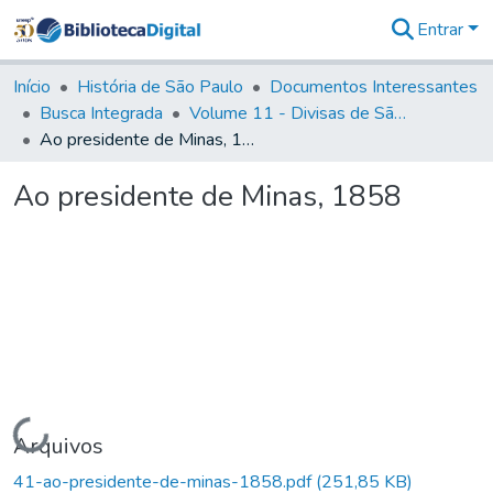
Entrar
Comunidades
&
Início
História de São Paulo
Documentos Interessantes
Coleções
Busca Integrada
Volume 11 - Divisas de São Paulo e Minas Gerais
Tudo na
Ao presidente de Minas, 1858
Biblioteca
Digital
Ao presidente de Minas, 1858
Estatísticas
Carregando...
Arquivos
41-ao-presidente-de-minas-1858.pdf
(251,85 KB)