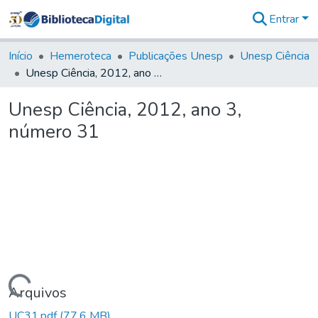
Entrar
Comunidades
&
Início
Hemeroteca
Publicações Unesp
Unesp Ciência
Coleções
Unesp Ciência, 2012, ano 3, número 31
Tudo na
Biblioteca
Unesp Ciência, 2012, ano 3,
Digital
número 31
Estatísticas
Carregando...
Arquivos
UC31.pdf
(77,6 MB)