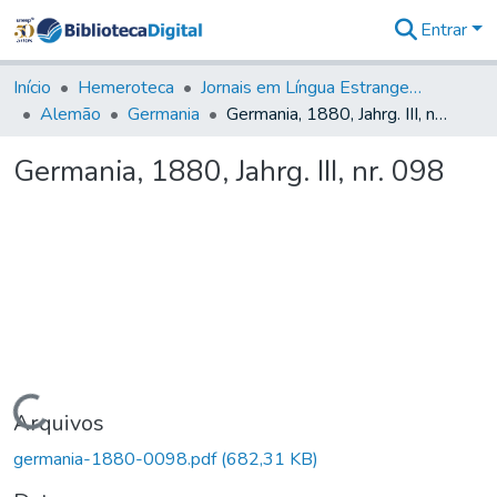
Entrar
Comunidades
&
Início
Hemeroteca
Jornais em Língua Estrangeira
Coleções
Alemão
Germania
Germania, 1880, Jahrg. III, nr. 098
Tudo na
Biblioteca
Germania, 1880, Jahrg. III, nr. 098
Digital
Estatísticas
Carregando...
Arquivos
germania-1880-0098.pdf
(682,31 KB)