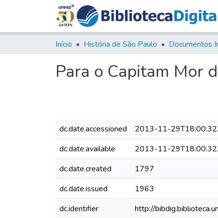
Início
História de São Paulo
Documentos I
Para o Capitam Mor 
dc.date.accessioned
2013-11-29T18:00:32
dc.date.available
2013-11-29T18:00:32
dc.date.created
1797
dc.date.issued
1963
dc.identifier
http://bibdig.bibliote