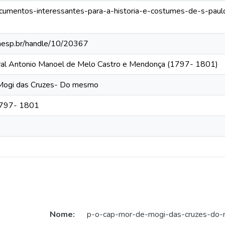
/documentos-interessantes-para-a-historia-e-costumes-de-s-pa
.unesp.br/handle/10/20367
eral Antonio Manoel de Melo Castro e Mendonça (1797- 1801)
 Mogi das Cruzes- Do mesmo
 1797- 1801
Nome:
p-o-cap-mor-de-mogi-das-cruzes-do-