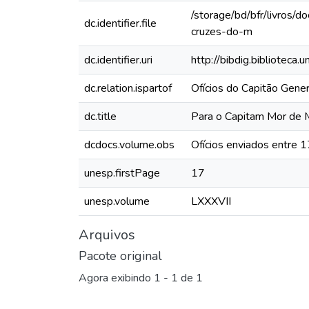
/storage/bd/bfr/livros
dc.identifier.file
cruzes-do-m
dc.identifier.uri
http://bibdig.biblioteca
dc.relation.ispartof
Ofícios do Capitão Gen
dc.title
Para o Capitam Mor de
dcdocs.volume.obs
Ofícios enviados entre
unesp.firstPage
17
unesp.volume
LXXXVII
Arquivos
Pacote original
Agora exibindo
1 - 1 de 1