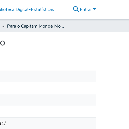
lioteca Digital
Estatísticas
Entrar
Para o Capitam Mor de Mogi das Cruzes- Do mesmo
mo
31/