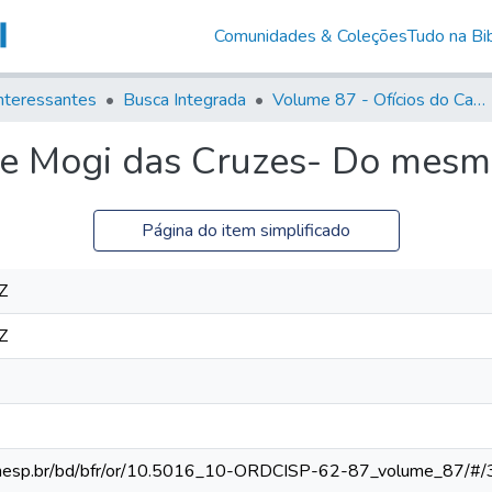
Comunidades & Coleções
Tudo na Bib
nteressantes
Busca Integrada
Volume 87 - Ofícios do Capitão General Antonio Manoel de Melo Castro e Mendonça (1797- 1801)
de Mogi das Cruzes- Do mes
Página do item simplificado
Z
Z
ca.unesp.br/bd/bfr/or/10.5016_10-ORDCISP-62-87_volume_87/#/