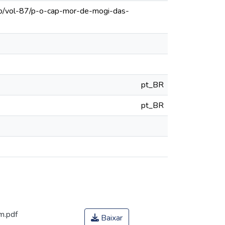
ulo/vol-87/p-o-cap-mor-de-mogi-das-
pt_BR
pt_BR
m.pdf
Baixar