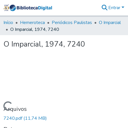
Entrar
Comunidades
&
Início
Hemeroteca
Periódicos Paulistas
O Imparcial
Coleções
O Imparcial, 1974, 7240
Tudo na
Biblioteca
O Imparcial, 1974, 7240
Digital
Estatísticas
Carregando...
Arquivos
7240.pdf
(11,74 MB)