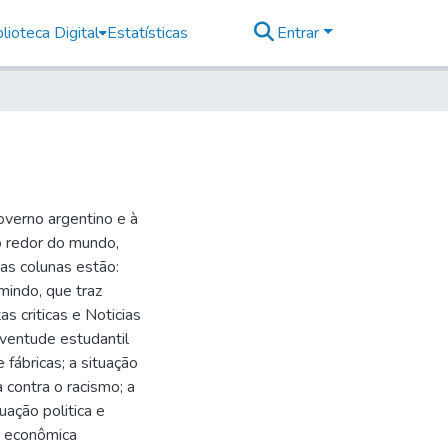
lioteca Digital
Estatísticas
Entrar
governo argentino e à
o redor do mundo,
uas colunas estão:
umindo, que traz
as criticas e Noticias
uventude estudantil
 fábricas; a situação
a contra o racismo; a
ação politica e
ão econômica