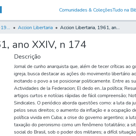
Comunidades & Coleções
Tudo na Bib
Canto Libertário (1906-1995)
Accion Libertaria
Accion Libertaria, 1961, ano XXIV, n 174
61, ano XXIV, n 174
Descrição
Jornal de cunho anarquista que, além de tecer críticas ao 
igreja, busca destacar as ações do movimento libertário a
incitando o povo a se posicionar politicamente. Entre as s
Actividades de la Federacion; El dedo en...la política; Res
artigos curtos e notícias rápidas de fácil compreensão; Not
Sindicales. O periódico aborda questões como: a luta da j
pelos seus direitos; o aumento da inflação e a ocupação de
política vivida em Cuba; a crise do governo argentino; a lut
taxação do peronismo como um fenômeno totalitário; a situ
social do Brasil, sob o poder dos militares; a difícil situaç