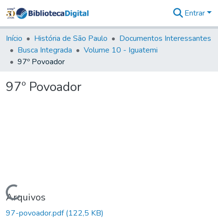
Entrar
Comunidades
&
Início
História de São Paulo
Documentos Interessantes
Coleções
Busca Integrada
Volume 10 - Iguatemi
Tudo na
97º Povoador
Biblioteca
Digital
97º Povoador
Estatísticas
Carregando...
Arquivos
97-povoador.pdf
(122,5 KB)