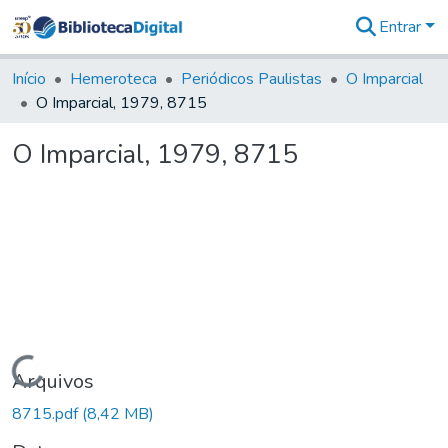
Entrar
Comunidades
&
Início
Hemeroteca
Periódicos Paulistas
O Imparcial
Coleções
O Imparcial, 1979, 8715
Tudo na
Biblioteca
O Imparcial, 1979, 8715
Digital
Estatísticas
Carregando...
Arquivos
8715.pdf
(8,42 MB)