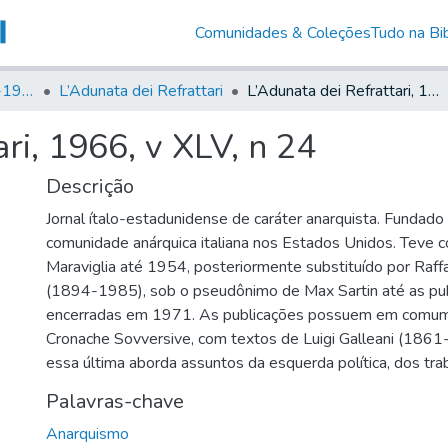
Comunidades & Coleções
Tudo na Bib
Canto Libertário (1906-1995)
L’Adunata dei Refrattari
L’Adunata dei Refrattari, 1966, v XLV, n 24
ri, 1966, v XLV, n 24
Descrição
Jornal ítalo-estadunidense de caráter anarquista. Fundad
comunidade anárquica italiana nos Estados Unidos. Teve 
Maraviglia até 1954, posteriormente substituído por Raff
(1894-1985), sob o pseudônimo de Max Sartin até as pu
encerradas em 1971. As publicações possuem em comum
Cronache Sovversive, com textos de Luigi Galleani (1861
essa última aborda assuntos da esquerda política, dos tra
Palavras-chave
Anarquismo