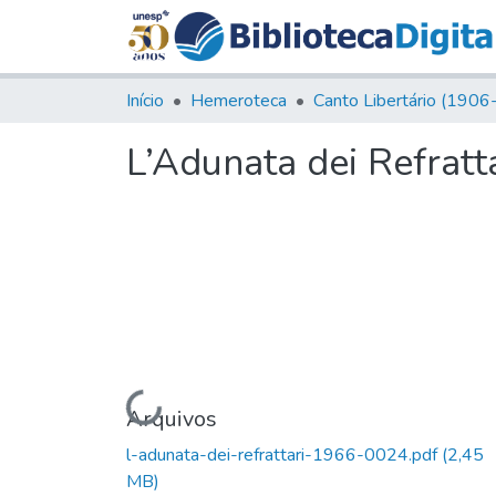
Início
Hemeroteca
L’Adunata dei Refratta
Carregando...
Arquivos
l-adunata-dei-refrattari-1966-0024.pdf
(2,45
MB)