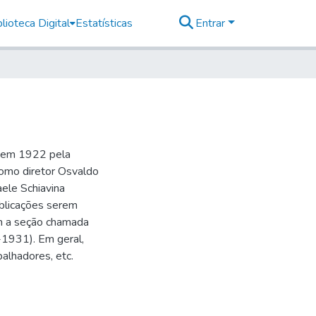
lioteca Digital
Estatísticas
Entrar
o em 1922 pela
como diretor Osvaldo
aele Schiavina
blicações serem
 a seção chamada
-1931). Em geral,
balhadores, etc.