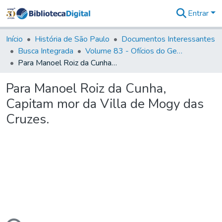
Entrar
Comunidades
&
Início
História de São Paulo
Documentos Interessantes
Coleções
Busca Integrada
Volume 83 - Ofícios do General Martim Lopes Lobo de Saldanha (Governador da Capitania): 1780- 1782
Tudo na
Para Manoel Roiz da Cunha, Capitam mor da Villa de Mogy das Cruzes.
Biblioteca
Digital
Para Manoel Roiz da Cunha,
Estatísticas
Capitam mor da Villa de Mogy das
Cruzes.