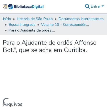
Entrar
Comunidades
&
Início
História de São Paulo
Documentos Interessantes
Coleções
Busca Integrada
Volume 19 - Correspondência do Capital General D. Luiz Antonio de Souza (1767- 70)
Tudo na
Para o Ajudante de ordês Affonso Bot.º, que se acha em Curitiba.
Biblioteca
Digital
Para o Ajudante de ordês Affonso
Estatísticas
Bot.º, que se acha em Curitiba.
Carregando...
Arquivos