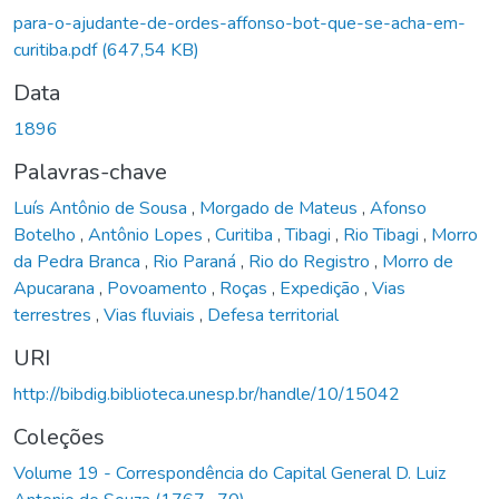
para-o-ajudante-de-ordes-affonso-bot-que-se-acha-em-
curitiba.pdf
(647,54 KB)
Data
1896
Palavras-chave
Luís Antônio de Sousa
,
Morgado de Mateus
,
Afonso
Botelho
,
Antônio Lopes
,
Curitiba
,
Tibagi
,
Rio Tibagi
,
Morro
da Pedra Branca
,
Rio Paraná
,
Rio do Registro
,
Morro de
Apucarana
,
Povoamento
,
Roças
,
Expedição
,
Vias
terrestres
,
Vias fluviais
,
Defesa territorial
URI
http://bibdig.biblioteca.unesp.br/handle/10/15042
Coleções
Volume 19 - Correspondência do Capital General D. Luiz