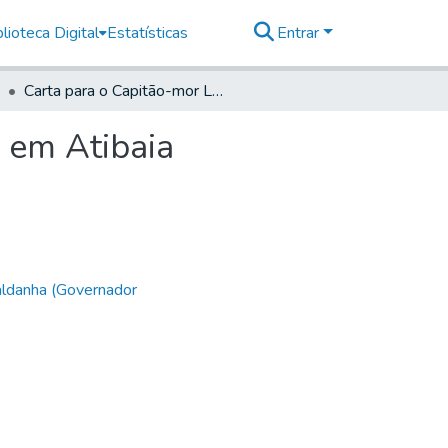
lioteca Digital
Estatísticas
Entrar
Carta para o Capitão-mor Lucas de Siqueira Franco em Atibaia
 em Atibaia
aldanha (Governador