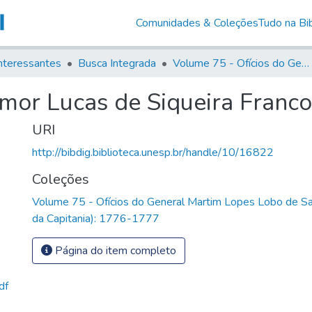
Comunidades & Coleções
Tudo na Bib
nteressantes
Busca Integrada
Volume 75 - Ofícios do General Martim Lopes Lobo de Saldanha (Governador da Capitania): 1776-1777
-mor Lucas de Siqueira Franco
URI
http://bibdig.biblioteca.unesp.br/handle/10/16822
Coleções
Volume 75 - Ofícios do General Martim Lopes Lobo de S
da Capitania): 1776-1777
Página do item completo
df