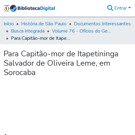
Entrar
Comunidades
&
Início
História de São Paulo
Documentos Interessantes
Coleções
Busca Integrada
Volume 76 - Ofícios do General Martim Lopes Lobo de Saldanha (Governador da Capitania): 1776- 1777
Tudo na
Para Capitão-mor de Itapetininga Salvador de Oliveira Leme, em Sorocaba
Biblioteca
Digital
Para Capitão-mor de Itapetininga
Estatísticas
Salvador de Oliveira Leme, em
Sorocaba
Carregando...