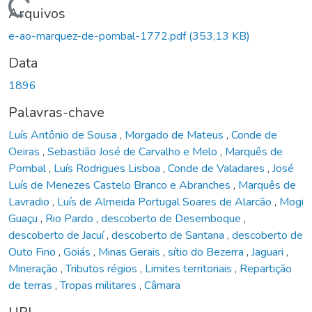
Carregando...
Arquivos
e-ao-marquez-de-pombal-1772.pdf
(353,13 KB)
Data
1896
Palavras-chave
Luís Antônio de Sousa
,
Morgado de Mateus
,
Conde de
Oeiras
,
Sebastião José de Carvalho e Melo
,
Marquês de
Pombal
,
Luís Rodrigues Lisboa
,
Conde de Valadares
,
José
Luís de Menezes Castelo Branco e Abranches
,
Marquês de
Lavradio
,
Luís de Almeida Portugal Soares de Alarcão
,
Mogi
Guaçu
,
Rio Pardo
,
descoberto de Desemboque
,
descoberto de Jacuí
,
descoberto de Santana
,
descoberto de
Outo Fino
,
Goiás
,
Minas Gerais
,
sítio do Bezerra
,
Jaguari
,
Mineração
,
Tributos régios
,
Limites territoriais
,
Repartição
de terras
,
Tropas militares
,
Câmara