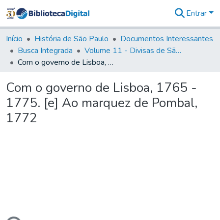
Entrar
Comunidades
&
Início
História de São Paulo
Documentos Interessantes
Coleções
Busca Integrada
Volume 11 - Divisas de São Paulo e Minas Gerais
Tudo na
Com o governo de Lisboa, 1765 - 1775. [e] Ao marquez de Pombal, 1772
Biblioteca
Digital
Com o governo de Lisboa, 1765 -
Estatísticas
1775. [e] Ao marquez de Pombal,
1772