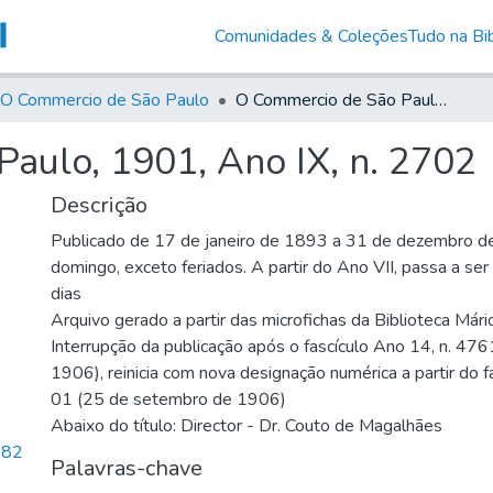
Comunidades & Coleções
Tudo na Bib
O Commercio de São Paulo
O Commercio de São Paulo, 1901, Ano IX, n. 2702
aulo, 1901, Ano IX, n. 2702
Descrição
Publicado de 17 de janeiro de 1893 a 31 de dezembro d
domingo, exceto feriados. A partir do Ano VII, passa a se
dias
Arquivo gerado a partir das microfichas da Biblioteca Már
Interrupção da publicação após o fascículo Ano 14, n. 476
1906), reinicia com nova designação numérica a partir do f
01 (25 de setembro de 1906)
Abaixo do título: Director - Dr. Couto de Magalhães
,82
Palavras-chave