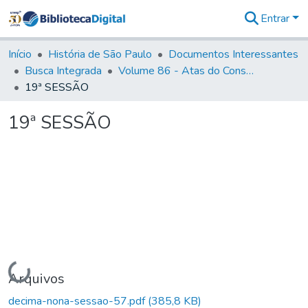
Entrar
Comunidades
&
Início
História de São Paulo
Documentos Interessantes
Coleções
Busca Integrada
Volume 86 - Atas do Conselho da Presidência da Província de São Paulo (1824-1829)
Tudo na
19ª SESSÃO
Biblioteca
Digital
19ª SESSÃO
Estatísticas
Carregando...
Arquivos
decima-nona-sessao-57.pdf
(385,8 KB)