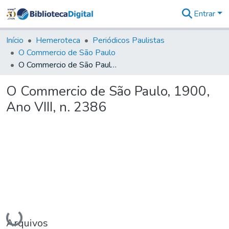
Entrar
Comunidades
&
Início
Hemeroteca
Periódicos Paulistas
Coleções
O Commercio de São Paulo
Tudo na
O Commercio de São Paulo, 1900, Ano VIII, n. 2386
Biblioteca
Digital
O Commercio de São Paulo, 1900,
Estatísticas
Ano VIII, n. 2386
Carregando...
Arquivos